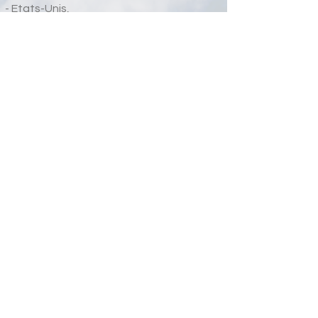
- Etats-Unis,
- etc.
VOIR LES SERVICES
Pompes Funèbres RODER. G
ACCUEIL
À PROPOS
SERVICES
NOUS CONTACTER
Contact
06.90.67.71.18 -
06.90.51.10.47
pompesfunebresroder@gmail.com